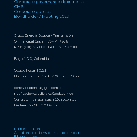
Corporate governance documents
GMS
Corporate policies
Bondholders’ Meeting 2023
Grupo Energía Bogotá - Transmisión
Of. Principal Cra. 9 # 73-44 Piso 6
PBX: (601) 3268000 - FAX: (571) 3268010
Bogotá D.C., Colombia
Código Postal 110221
Horario de atención de 7:30 am a 5:30 pm
correspondencia@geb.com.co
notificacionesjudiciales@geb.com.co
Contacto inversionistas:
ir@geb.com.co
Declaración CREG 080-2019
Retiree attention
Attention to petitions, claims and complaints
Ethics channel