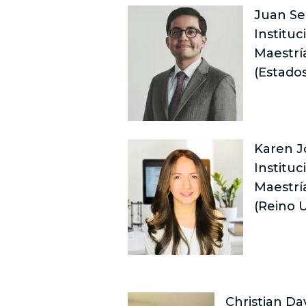
Juan Se
Instituc
Maestrí
(Estado
Karen J
Institu
Maestrí
(Reino 
Christian D