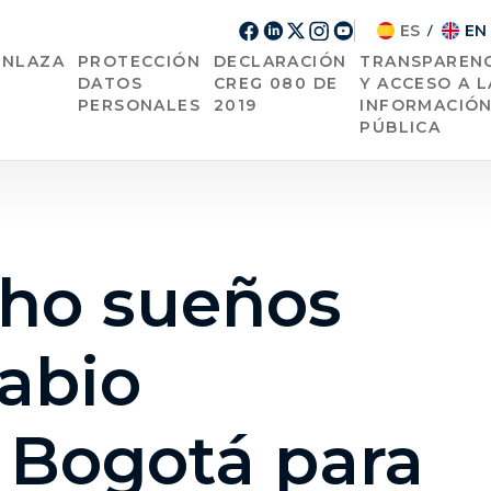
ES
EN
/
ENLAZA
PROTECCIÓN
DECLARACIÓN
TRANSPARENC
DATOS
CREG 080 DE
Y ACCESO A L
PERSONALES
2019
INFORMACIÓ
PÚBLICA
cho sueños
abio
 Bogotá para