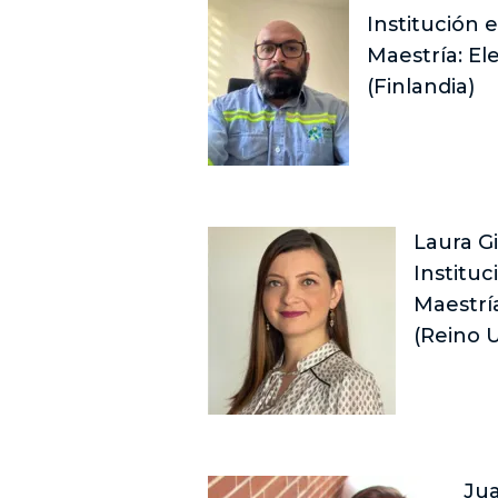
Institución 
Maestría: El
(Finlandia)
Laura G
Instituc
Maestrí
(Reino 
Jua