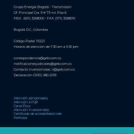
Grupo Energía Bogotá - Transmisión
Of. Principal Cra. 9 # 73-44 Piso 6
PBX: (601) 3268000 - FAX: (571) 3268010
Bogotá D.C., Colombia
Código Postal 110221
Horario de atención de 7:30 am a 5:30 pm
correspondencia@geb.com.co
notificacionesjudiciales@geb.com.co
Contacto inversionistas:
ir@geb.com.co
Declaración CREG 080-2019
Atención pensionados
Atención a PQR
Canal Ético
Atención Inversionistas
Certificado de accesibilidad web
Participa
El Reconocimiento Emisores – IR otorgado por la Bolsa de Valores de