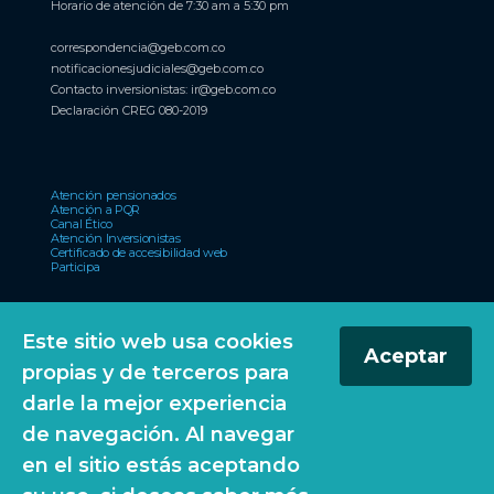
Horario de atención de 7:30 am a 5:30 pm
correspondencia@geb.com.co
notificacionesjudiciales@geb.com.co
Contacto inversionistas:
ir@geb.com.co
Declaración CREG 080-2019
Atención pensionados
Atención a PQR
Canal Ético
Atención Inversionistas
Certificado de accesibilidad web
Participa
El Reconocimiento Emisores – IR otorgado por la Bolsa de Valores de
Este sitio web usa cookies
Colombia S.A., no es una certificación sobre la bondad de los valores inscritos
Aceptar
ni sobre la solvencia del emisor”.
propias y de terceros para
darle la mejor experiencia
de navegación. Al navegar
© 2026 Grupo Energía Bogotá. Todos los derechos
en el sitio estás aceptando
reservados